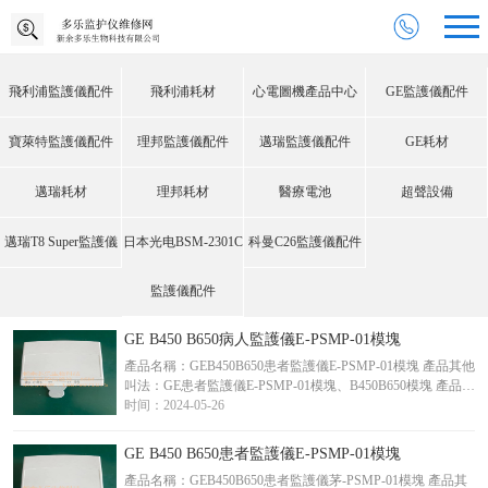
飛利浦監護儀配件
飛利浦耗材
心電圖機產品中心
GE監護儀配件
寶萊特監護儀配件
理邦監護儀配件
邁瑞監護儀配件
GE耗材
邁瑞耗材
理邦耗材
醫療電池
超聲設備
邁瑞T8 Super監護儀
日本光电BSM-2301C
科曼C26監護儀配件
監護儀配件
GE B450 B650病人監護儀E-PSMP-01模塊
產品名稱：GEB450B650患者監護儀E-PSMP-01模塊 產品其他
叫法：GE患者監護儀E-PSMP-01模塊、B450B650模塊 產品品
牌：GE 產品...
时间：2024-05-26
GE B450 B650患者監護儀E-PSMP-01模塊
產品名稱：GEB450B650患者監護儀茅-PSMP-01模塊 產品其