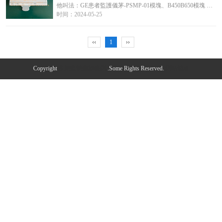
他叫法：GE患者監護儀茅-PSMP-01模塊、B450B650模塊 產
品品牌：GE 產品型號： B450B650 產品系列： B系列 產品類
时间：2024-05-25
目：監護儀 產品介紹： &...
‹‹
1
››
Copyright
多樂監護儀維修網
.Some Rights Reserved.
網站地圖