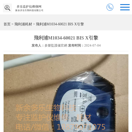
首页
>
飛利浦耗材
> 飛利浦M1034-60021 BIS X引擎
飛利浦M1034-60021 BIS X引擎
发布人：
多樂監護儀官網
发布时间：
2024-07-04